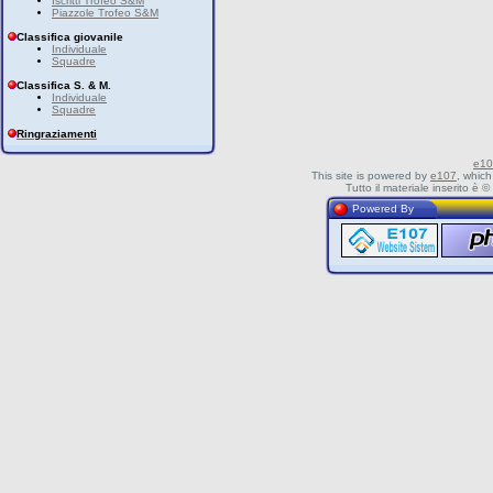
Iscritti Trofeo S&M
Piazzole Trofeo S&M
Classifica giovanile
Individuale
Squadre
Classifica S. & M.
Individuale
Squadre
Ringraziamenti
e10
This site is powered by
e107
, which
Tutto il materiale inserito è
Powered By