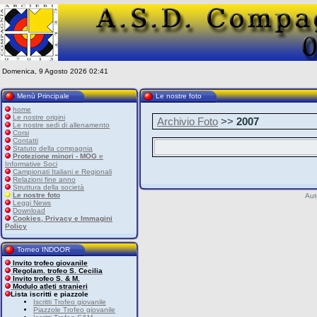
Domenica, 9 Agosto 2026 02:41
Menù Principale
Le nostre foto
home
Le nostre origini
Archivio Foto
>>
2007
Le nostre sedi di allenamento
Corsi
Contatti
Statuto della compagnia
Protezione minori - MOG
e
Informative Soci
Campionati Italiani e Regionali
Relazioni fine anno
Struttura della società
Le nostre foto
Aut
Leggi News
Download
Cookies, Privacy e Immagini
Policy
Torneo INDOOR
Invito trofeo giovanile
Regolam. trofeo S. Cecilia
Invito trofeo S. & M.
Modulo atleti stranieri
Lista iscritti e piazzole
Iscritti Trofeo giovanile
Piazzole Trofeo giovanile