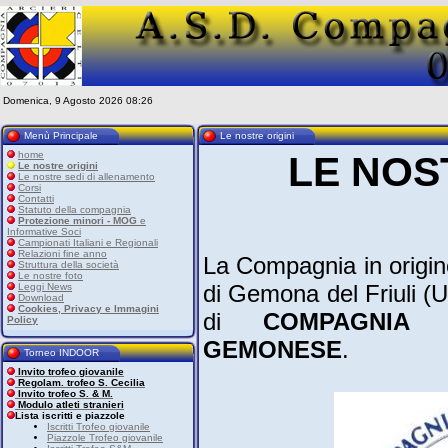
Domenica, 9 Agosto 2026 08:26
Menù Principale
Le nostre origini
home
LE NOS
Le nostre origini
Le nostre sedi di allenamento
Corsi
Contatti
Statuto della compagnia
Protezione minori - MOG
e
Informative Soci
Campionati Italiani e Regionali
Relazioni fine anno
La Compagnia in origin
Struttura della società
Le nostre foto
di Gemona del Friuli (U
Leggi News
Download
Cookies, Privacy e Immagini
di
COMPAGNIA 
Policy
GEMONESE
.
Torneo INDOOR
Invito trofeo giovanile
Regolam. trofeo S. Cecilia
Invito trofeo S. & M.
Modulo atleti stranieri
Lista iscritti e piazzole
Iscritti Trofeo giovanile
Piazzole Trofeo giovanile