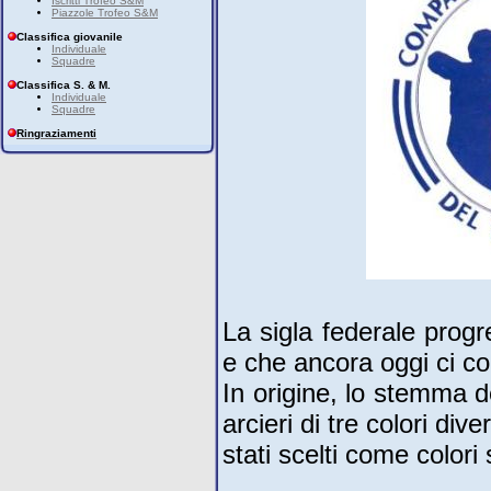
Iscritti Trofeo S&M
Piazzole Trofeo S&M
Classifica giovanile
Individuale
Squadre
Classifica S. & M.
Individuale
Squadre
Ringraziamenti
La sigla federale progre
e che ancora oggi ci co
In origine, lo stemma 
arcieri di tre colori div
stati scelti come colori 