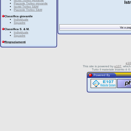
Iscritti Trofeo giovanile
Istr
Piazzole Trofeo giovanile
Iscritti Trofeo S&M
Piazzole Trofeo S&M
Classifica giovanile
Individuale
Squadre
Vai a p
Classifica S. & M.
Individuale
Squadre
Ringraziamenti
e10
This site is powered by
e107
, which
Tutto il materiale inserito è
Powered By