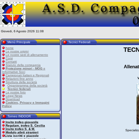
Giovedi, 6 Agosto 2026 11:08
Menù Principale
Tecnici Federali
home
TECN
Le nostre origini
Le nostre sedi di allenamento
Corsi
Contatti
Statuto della compagnia
Allenat
Protezione minori - MOG
e
Informative Soci
Campionati Italiani e Regionali
Relazioni fine anno
Struttura della società
Organigramma della società
Tecnici federali
Le nostre foto
Leggi News
Download
Cookies, Privacy e Immagini
Policy
Torneo INDOOR
Invito trofeo giovanile
Regolam. trofeo S. Cecilia
Invito trofeo S. & M.
Specializ
Modulo atleti stranieri
Lista iscritti e piazzole