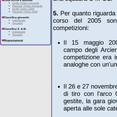
Lista iscritti e piazzole
Iscritti Trofeo giovanile
Piazzole Trofeo giovanile
Iscritti Trofeo S&M
5.
Per quanto riguarda 
Piazzole Trofeo S&M
Classifica giovanile
corso del 2005 sono
Individuale
Squadre
competizioni:
Classifica S. & M.
Individuale
Squadre
Ringraziamenti
Il 15 maggio 200
campo degli Arcier
competizione era in
analoghe con un'uni
Il 26 e 27 novembre
di tiro con l'arco
gestite, la gara gi
aperta alle sole cat