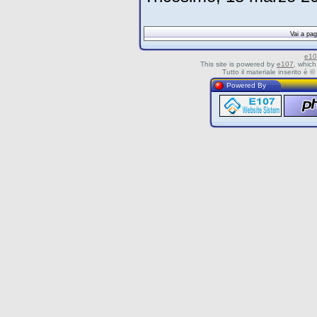
Vai a pa
e10
This site is powered by
e107
, which
Tutto il materiale inserito è
Powered By