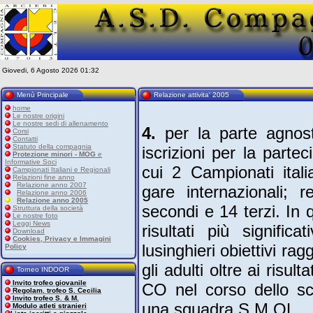
Giovedi, 6 Agosto 2026 01:32
Menù Principale
Relazione attivita' 2005
home
Le nostre origini
Le nostre sedi di allenamento
4.
per la parte agnost
Corsi
Contatti
Statuto della compagnia
iscrizioni per la parte
Protezione minori - MOG
e
Informative Soci
cui 2 Campionati ital
Campionati Italiani e Regionali
Relazioni fine anno
Relazione anno 2007
gare internazionali; 
Relazione anno 2006
Relazione anno 2005
secondi e 14 terzi. In 
Struttura della società
Le nostre foto
Leggi News
risultati più significa
Download
Cookies, Privacy e Immagini
lusinghieri obiettivi ragg
Policy
gli adulti oltre ai risu
Torneo INDOOR
Invito trofeo giovanile
CO nel corso dello sc
Regolam. trofeo S. Cecilia
Invito trofeo S. & M.
una squadra S M OL.
Modulo atleti stranieri